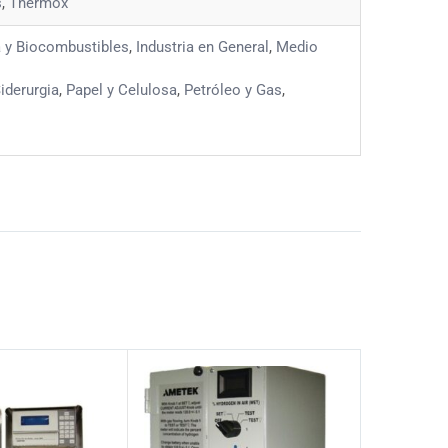
s
,
Thermox
a y Biocombustibles
,
Industria en General
,
Medio
iderurgia
,
Papel y Celulosa
,
Petróleo y Gas
,