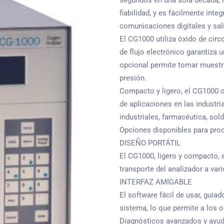
segundos en una sola década, m
fiabilidad, y es fácilmente int
comunicaciones digitales y sal
El CG1000 utiliza óxido de cir
de flujo electrónico garantiza 
opcional permite tomar muest
presión.
Compacto y ligero, el CG1000 o
de aplicaciones en las industr
industriales, farmacéutica, sol
Opciones disponibles para pro
DISEÑO PORTÁTIL
El CG1000, ligero y compacto, e
transporte del analizador a va
INTERFAZ AMIGABLE
El software fácil de usar, guia
sistema, lo que permite a los 
Diagnósticos avanzados y ayuda