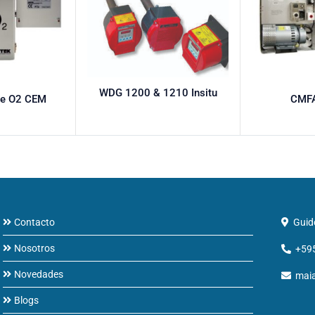
WDG 1200 & 1210 Insitu
de O2 CEM
CMF
Contacto
Guid
Nosotros
+59
Novedades
mai
Blogs