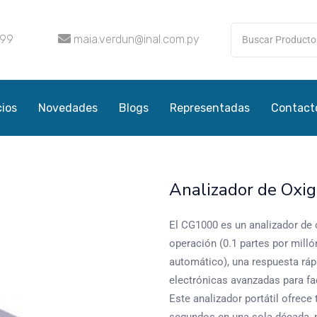
099
maia.verdun@inal.com.py
cios
Novedades
Blogs
Representadas
Contact
Analizador de Oxi
El CG1000 es un analizador de 
operación (0.1 partes por mill
automático), una respuesta ráp
electrónicas avanzadas para fac
Este analizador portátil ofrec