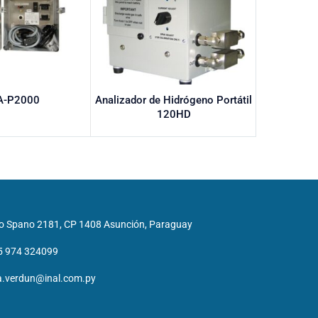
A-P2000
Analizador de Hidrógeno Portátil
Analiz
120HD
o Spano 2181, CP 1408 Asunción, Paraguay
5 974 324099
a.verdun@inal.com.py