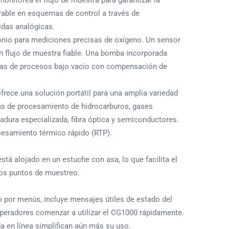
onitorea el flujo de muestra para garantizar la
egrable en esquemas de control a través de
idas analógicas.
conio para mediciones precisas de oxígeno. Un sensor
un flujo de muestra fiable. Una bomba incorporada
ras de procesos bajo vacío con compensación de
frece una solución portátil para una amplia variedad
ias de procesamiento de hidrocarburos, gases
dadura especializada, fibra óptica y semiconductores.
cesamiento térmico rápido (RTP).
stá alojado en un estuche con asa, lo que facilita el
rios puntos de muestreo.
do por menús, incluye mensajes útiles de estado del
operadores comenzar a utilizar el CG1000 rápidamente.
 en línea simplifican aún más su uso.