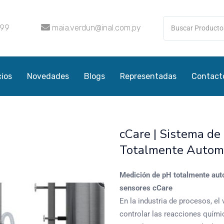
099
maia.verdun@inal.com.py
cios
Novedades
Blogs
Representadas
Contact
cCare | Sistema d
Totalmente Autom
Medición de pH totalmente aut
sensores cCare
En la industria de procesos, el
controlar las reacciones quími