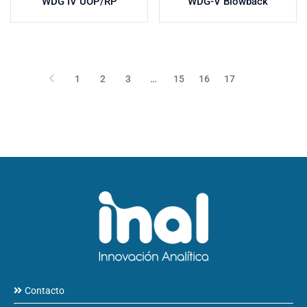
WDG IV UOP/RP
WDG-V Blowback
1
2
3
…
15
16
17
18
Contacto