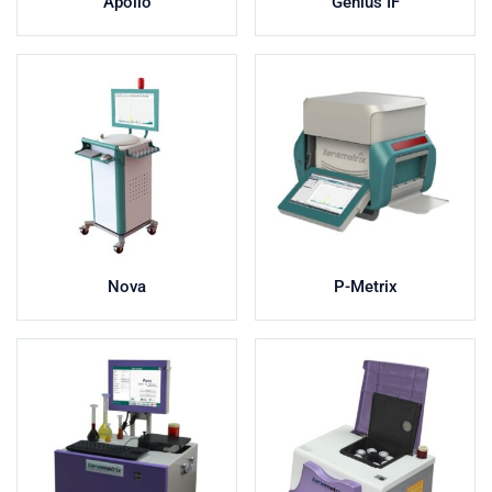
Apollo
Genius IF
Nova
P-Metrix