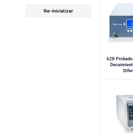
Re-inicializar
628 Probador
Decaimient
Dife