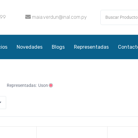
099
maia.verdun@inal.com.py
cios
Novedades
Blogs
Representadas
Contact
Representadas:
Uson