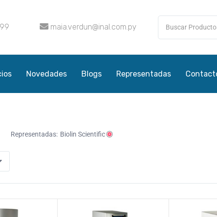
099
maia.verdun@inal.com.py
cios
Novedades
Blogs
Representadas
Contact
Representadas:
Biolin Scientific