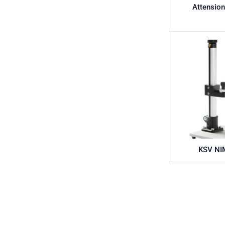
Attension
KSV NI