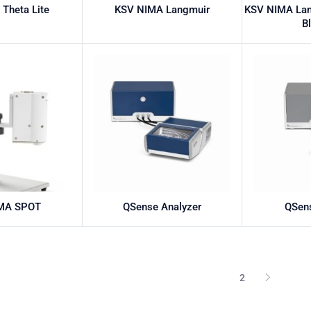
 Theta Lite
KSV NIMA Langmuir
KSV NIMA Lan
B
MA SPOT
QSense Analyzer
QSens
1
2