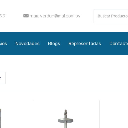
099
maia.verdun@inal.com.py
cios
Novedades
Blogs
Representadas
Contact