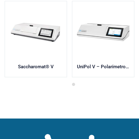
Saccharomat® V
UniPol V – Polarímetro digital