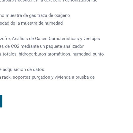
ocarburos basado en la detección de ionización de
eno muestra de gas traza de oxígeno
medad de la muestra de humedad
azufre, Análisis de Gases Características y ventajas
nes de CO2 mediante un paquete analizador
os totales, hidrocarburos aromáticos, humedad, punto
de adquisición de datos
 rack, soportes purgados y vivienda a prueba de