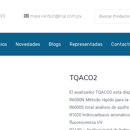
099
maia.verdun@inal.com.py
cios
Novedades
Blogs
Representadas
Contact
TQACO2
El analizador TQACO2 está disp
R6000N Método rápido para la d
R6000S total análisis de azufre
R1020 hidrocarburos aromáticos
fluorescencia UV