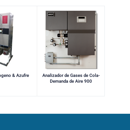
ogeno & Azufre
Analizador de Gases de Cola-
Analizado
Demanda de Aire 900
Recuperac