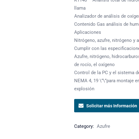
R1140 – Análisis total de hidr
llama
Analizador de análisis de oxíg
Contenido Gas análisis de hu
Aplicaciones
Nitrógeno, azufre, nitrógeno y 
Cumplir con las especificacio
Azufre, nitrógeno, hidrocarbur
de rocío, el oxígeno
Control de la PC y el sistema 
NEMA 4, 19 \”\”para montaje en
explosión
Solicitar más Información
Category:
Azufre