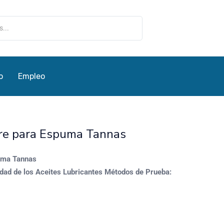
o
Empleo
re para Espuma Tannas
uma Tannas
dad de los Aceites Lubricantes
Métodos de Prueba:
I