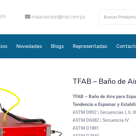
099
maia.verdun@inal.com.py
cios
Novedades
Blogs
Representadas
Contact
TFAB – Baño de Ai
TFAB – Baño de Aire para Esp
Tendencia a Espumar y Estabili
ASTM D892 | Secuencias I, II, II
ASTM D6082 | Secuencia IV
ASTM D1881