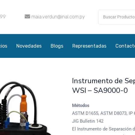
099
maia.verdun@inal.com.py
cios
Novedades
Blogs
Representadas
Contact
Instrumento de Se
WSI – SA9000-0
Métodos
ASTM D1655, ASTM D8073, IP 6
JIG Bulletin 142
El Instrumento de Separación d