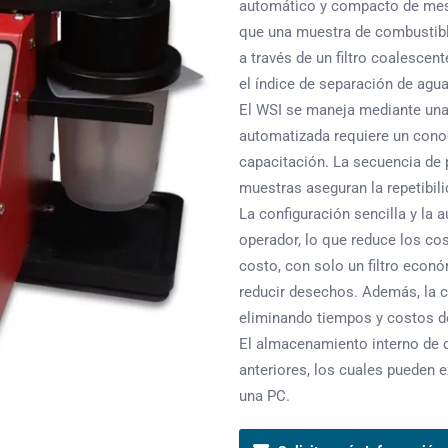
automático y compacto de mesa 
que una muestra de combustibl
a través de un filtro coalescen
el índice de separación de agu
El WSI se maneja mediante una i
automatizada requiere un cono
capacitación. La secuencia de 
muestras aseguran la repetibili
La configuración sencilla y la
operador, lo que reduce los co
costo, con solo un filtro econó
reducir desechos. Además, la ca
eliminando tiempos y costos de
El almacenamiento interno de d
anteriores, los cuales pueden 
una PC.