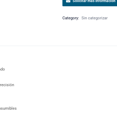
Solicitar más Información
Category:
Sin categorizar
ado
recisión
onsumibles