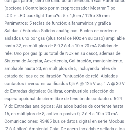
con gas patrón; cero de calibración Selección Gas Automático
(opcional) Controlado por microprocesador Mostrar Tipo:
LCD + LED backlight Tama?o: 5 x 1,5 en / 125 x 35 mm
Parámetros: 5 teclas de función; alfanumérica y gráfica
Salidas / Entradas Salidas analógicas: Bucles de corriente
aislados uno por gas (plus total de NOx en su caso) ampliable
hasta 32, en múltiplos de 8 0,2 ó 4 a 10 o 20 mA Salidas de
relé: Uno por gas (plus total de NOx en su caso), además de
Sistema de Aceptar, Advertencia, Calibración, mantenimiento,
ampliable hasta 20, en múltiplos de 5, incluyendo relés de
estado del gas de calibración Puntuación de relé: Aislados
contactos inversores calificados 0,5 A @ 125 V ac, 1 A @ 30 V
dc Entradas digitales: Calibrar, combustible selección de
espera opcional de cierre libre de tensión de contacto o 5-24
V dc Entradas analógicas: Aislados bucles de corriente hasta
16, en múltiplos de 8, activo o pasivo 0, 2 ó 4 a 10 o 20 mA
Comunicaciones: RS485 bus de datos digital en serie Modbus
(2 ó 4 hilos) Ambiental Caja: De acero inoxidable sellada a los