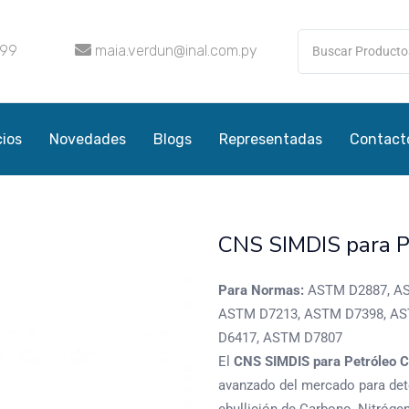
099
maia.verdun@inal.com.py
cios
Novedades
Blogs
Representadas
Contact
CNS SIMDIS para P
Para Normas:
ASTM D2887, AS
ASTM D7213, ASTM D7398, ASTM
D6417, ASTM D7807
El
CNS SIMDIS para Petróleo 
avanzado del mercado para dete