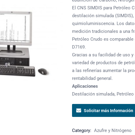
ebullición de Carbono, Nitrógen
El CNS SIMDIS para Petróleo C
destilación simulada (SIMDIS),
quimioluminiscencia. Los dato
medición tradicionales a una f
Petróleo Crudo es comparabl
D7169.
Gracias a su facilidad de uso 
variedad de productos de petró
a las refinerías aumentar la pro
rentabilidad general.
Aplicaciones
Destilación simulada, Petróleo
Solicitar más Información
Category:
Azufre y Nitrógeno