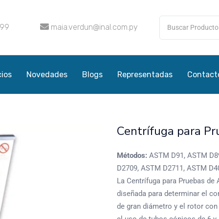
099
maia.verdun@inal.com.py
cios
Novedades
Blogs
Representadas
Contact
Centrífuga para Pr
Métodos:
ASTM D91, ASTM D89
D2709, ASTM D2711, ASTM D400
La Centrífuga para Pruebas de 
diseñada para determinar el c
de gran diámetro y el rotor co