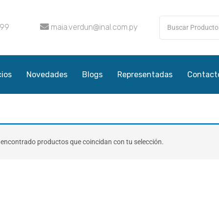
099
maia.verdun@inal.com.py
cios
Novedades
Blogs
Representadas
Contact
encontrado productos que coincidan con tu selección.