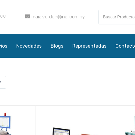
099
maia.verdun@inal.com.py
cios
Novedades
Blogs
Representadas
Contact