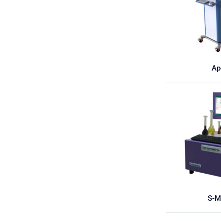
Ap
S-M