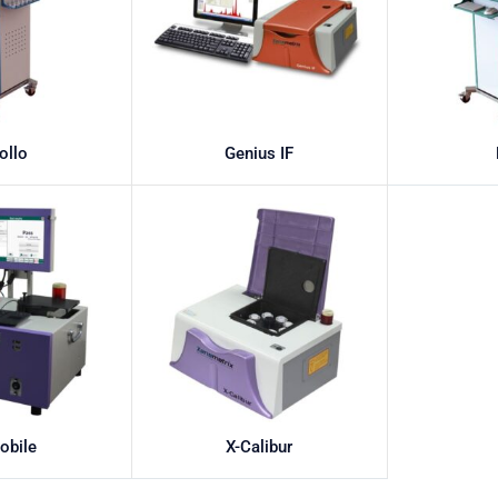
ollo
Genius IF
obile
X-Calibur