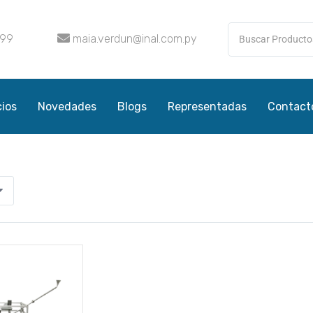
099
maia.verdun@inal.com.py
cios
Novedades
Blogs
Representadas
Contact