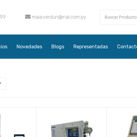
099
maia.verdun@inal.com.py
cios
Novedades
Blogs
Representadas
Contact