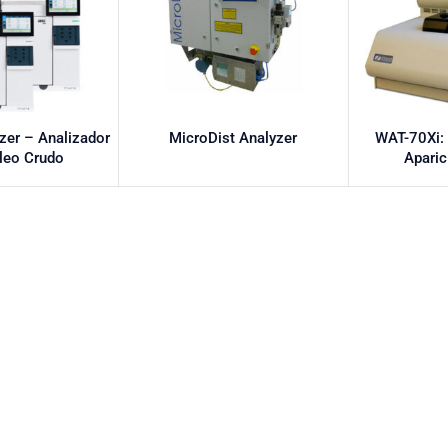
yzer – Analizador
MicroDist Analyzer
WAT-70Xi:
leo Crudo
Aparic